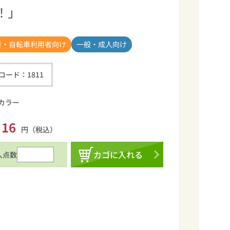
！」
者・自転車利用者向け
一般・成人向け
コード：
1811
 カラー
16
円（税込）
カゴに入れる
入点数