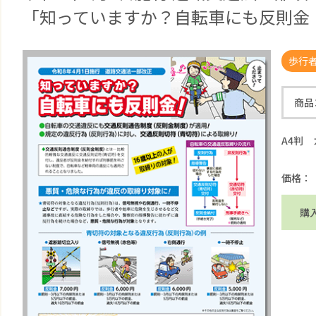
「知っていますか？自転車にも反則金
歩行
商品
A4判
価格：
購