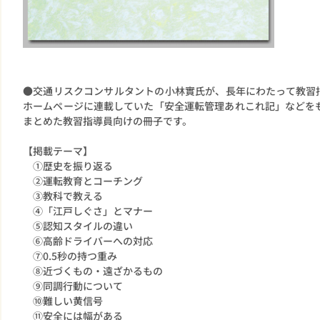
●交通リスクコンサルタントの小林實氏が、長年にわたって教習
ホームページに連載していた「安全運転管理あれこれ記」などを
まとめた教習指導員向けの冊子です。
【掲載テーマ】
①歴史を振り返る
②運転教育とコーチング
③教科で教える
④「江戸しぐさ」とマナー
⑤認知スタイルの違い
⑥高齢ドライバーへの対応
⑦0.5秒の持つ重み
⑧近づくもの・遠ざかるもの
⑨同調行動について
⑩難しい黄信号
⑪安全には幅がある