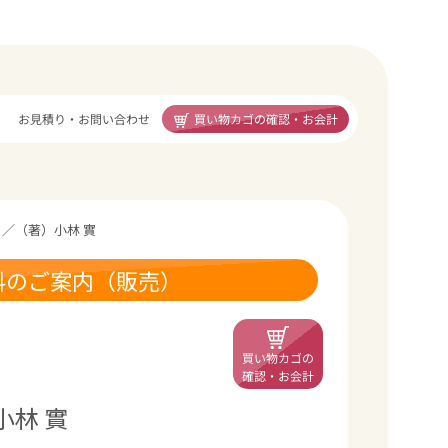
買い物カゴの確認・お会計
お見積り・お問い合わせ
／（著）小林 實
料のご案内（販売）
買い物カゴの
確認・お会計
林 實