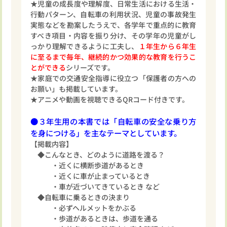
★児童の成長度や理解度、日常生活における生活・
行動パターン、自転車の利用状況、児童の事故発生
実態などを勘案したうえで、各学年で重点的に教育
すべき項目・内容を振り分け、その学年の児童がし
っかり理解できるように工夫し、
１年生から６年生
に至るまで毎年、継続的かつ効果的な教育を行うこ
とができる
シリーズです。
★家庭での交通安全指導に役立つ「保護者の方への
お願い」も掲載しています。
★アニメや動画を視聴できるQRコード付きです。
●３年生用の本書では「自転車の安全な乗り方
を身につける」を主なテーマとしています。
【掲載内容】
◆こんなとき、どのように道路を渡る？
・近くに横断歩道があるとき
・近くに車が止まっているとき
・車が近づいてきているとき など
◆自転車に乗るときの決まり
・必ずヘルメットをかぶる
・歩道があるときは、歩道を通る